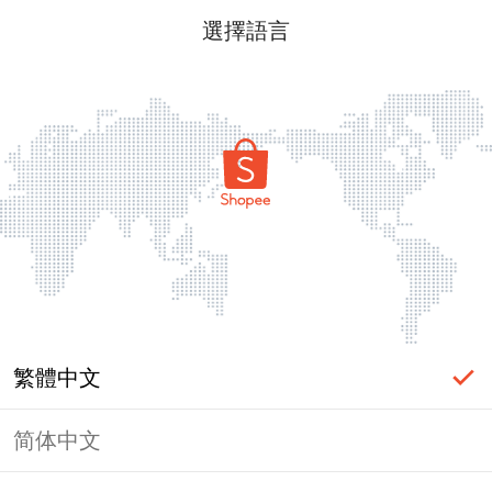
選擇語言
繁體中文
简体中文
頁面無法顯示