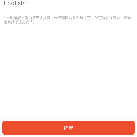
English*
發生錯誤！請登入並再試一次或回到主
頁。
* 自動翻譯結果由第三方提供，未涵蓋圖片及系統文字，並可能存在誤差，若有
差異請以原文為準。
登入
返回首頁
確定
ID: 165c63b979d-e5c6-42e4-b88b-bbf12df852c3