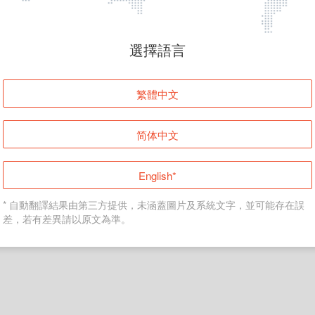
頁面無法顯示
選擇語言
發生錯誤！請登入並再試一次或回到主頁。
繁體中文
登入
简体中文
返回首頁
English*
* 自動翻譯結果由第三方提供，未涵蓋圖片及系統文字，並可能存在誤
差，若有差異請以原文為準。