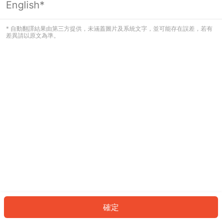
English*
發生錯誤！請登入並再試一次或回到主
頁。
* 自動翻譯結果由第三方提供，未涵蓋圖片及系統文字，並可能存在誤差，若有
差異請以原文為準。
登入
返回首頁
確定
ID: 897adddaf7d-f335-435e-96ea-86ecb7820ae7