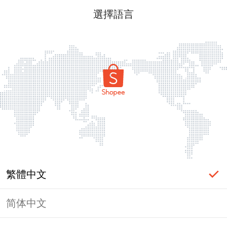
選擇語言
繁體中文
简体中文
頁面無法顯示