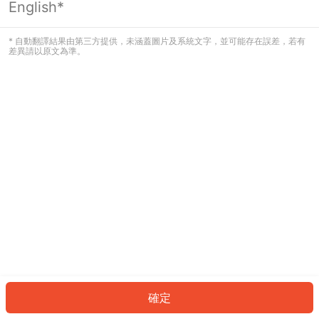
English*
發生錯誤！請登入並再試一次或回到主
頁。
* 自動翻譯結果由第三方提供，未涵蓋圖片及系統文字，並可能存在誤差，若有
差異請以原文為準。
登入
返回首頁
確定
ID: 773c736ab75-0422-469d-9dc0-d04acf106636