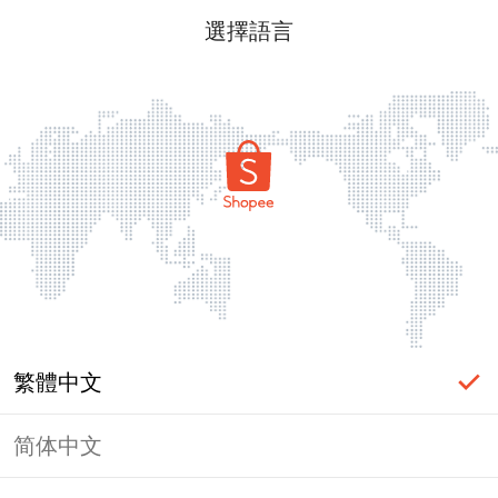
選擇語言
繁體中文
简体中文
頁面無法顯示