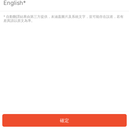
English*
發生錯誤！請登入並再試一次或回到主
頁。
* 自動翻譯結果由第三方提供，未涵蓋圖片及系統文字，並可能存在誤差，若有
差異請以原文為準。
登入
返回首頁
確定
ID: 7345366e6be-076f-4f1e-8fcd-4a5b3ab3ff20