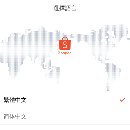
選擇語言
繁體中文
简体中文
頁面無法顯示