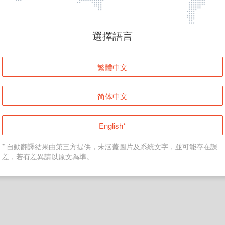
頁面無法顯示
選擇語言
發生錯誤！請登入並再試一次或回到主頁。
繁體中文
登入
简体中文
返回首頁
English*
* 自動翻譯結果由第三方提供，未涵蓋圖片及系統文字，並可能存在誤
差，若有差異請以原文為準。