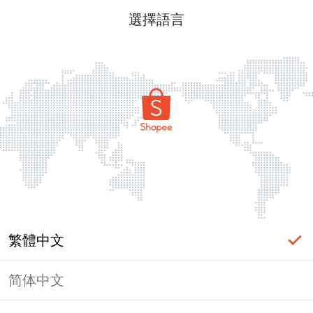
選擇語言
繁體中文
简体中文
頁面無法顯示