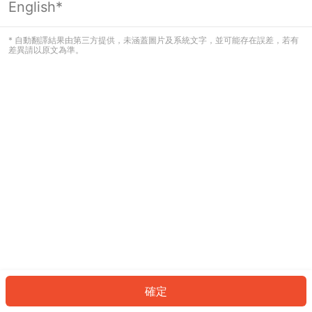
English*
發生錯誤！請登入並再試一次或回到主
頁。
* 自動翻譯結果由第三方提供，未涵蓋圖片及系統文字，並可能存在誤差，若有
差異請以原文為準。
登入
返回首頁
確定
ID: 2607987673a-dc88-4432-bbfb-2884515b8e94