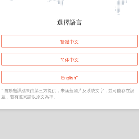
頁面無法顯示
選擇語言
發生錯誤！請登入並再試一次或回到主頁。
繁體中文
登入
简体中文
返回首頁
English*
* 自動翻譯結果由第三方提供，未涵蓋圖片及系統文字，並可能存在誤
差，若有差異請以原文為準。