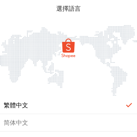
選擇語言
繁體中文
简体中文
頁面無法顯示