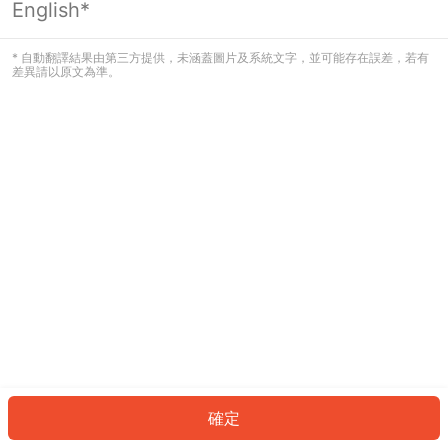
English*
發生錯誤！請登入並再試一次或回到主
頁。
* 自動翻譯結果由第三方提供，未涵蓋圖片及系統文字，並可能存在誤差，若有
差異請以原文為準。
登入
返回首頁
確定
ID: 639aacc715b-c48a-4342-a3f5-b8e7d1d68466