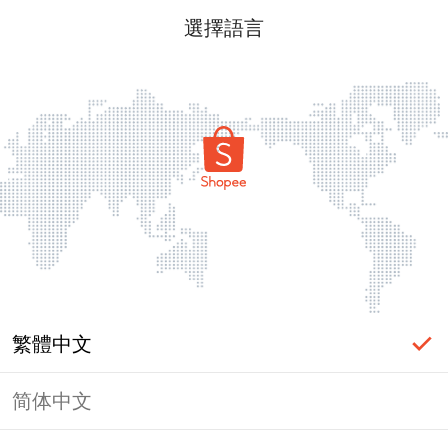
選擇語言
繁體中文
简体中文
頁面無法顯示