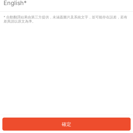
English*
發生錯誤！請登入並再試一次或回到主
頁。
* 自動翻譯結果由第三方提供，未涵蓋圖片及系統文字，並可能存在誤差，若有
差異請以原文為準。
登入
返回首頁
確定
ID: 80580b85dcb-d5bc-4139-9818-c306abfce8bf