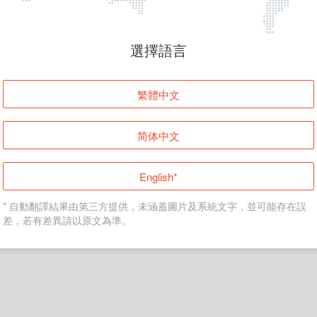
頁面無法顯示
選擇語言
發生錯誤！請登入並再試一次或回到主頁。
繁體中文
登入
简体中文
返回首頁
English*
* 自動翻譯結果由第三方提供，未涵蓋圖片及系統文字，並可能存在誤
差，若有差異請以原文為準。