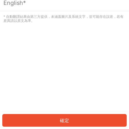
English*
發生錯誤！請登入並再試一次或回到主
頁。
* 自動翻譯結果由第三方提供，未涵蓋圖片及系統文字，並可能存在誤差，若有
差異請以原文為準。
登入
返回首頁
確定
ID: 686812c9ce0-01f5-4321-98b7-b59d2548493f