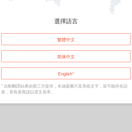
頁面無法顯示
選擇語言
發生錯誤！請登入並再試一次或回到主頁。
繁體中文
登入
简体中文
返回首頁
English*
* 自動翻譯結果由第三方提供，未涵蓋圖片及系統文字，並可能存在誤
差，若有差異請以原文為準。