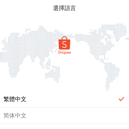
選擇語言
繁體中文
简体中文
頁面無法顯示