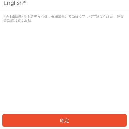
English*
發生錯誤！請登入並再試一次或回到主
頁。
* 自動翻譯結果由第三方提供，未涵蓋圖片及系統文字，並可能存在誤差，若有
差異請以原文為準。
登入
返回首頁
確定
ID: 471aa2b3a1b-63e1-439c-a670-e9bbf81054a0