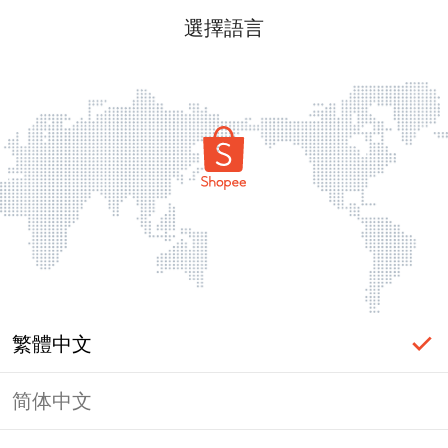
選擇語言
繁體中文
简体中文
頁面無法顯示