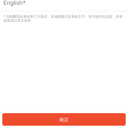
English*
發生錯誤！請登入並再試一次或回到主
頁。
* 自動翻譯結果由第三方提供，未涵蓋圖片及系統文字，並可能存在誤差，若有
差異請以原文為準。
登入
返回首頁
確定
ID: 171c5bbf961-be4a-469b-8246-7cde016a72df