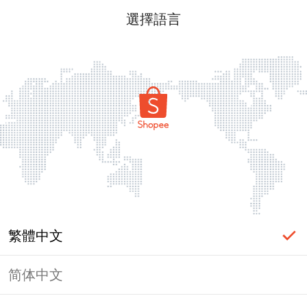
選擇語言
繁體中文
简体中文
頁面無法顯示