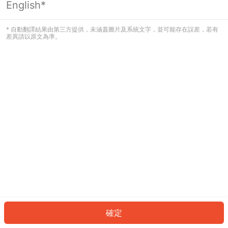
English*
發生錯誤！請登入並再試一次或回到主
頁。
* 自動翻譯結果由第三方提供，未涵蓋圖片及系統文字，並可能存在誤差，若有
差異請以原文為準。
登入
返回首頁
確定
ID: 511cd6bfeb2-9238-492a-bfb4-e74522810de6