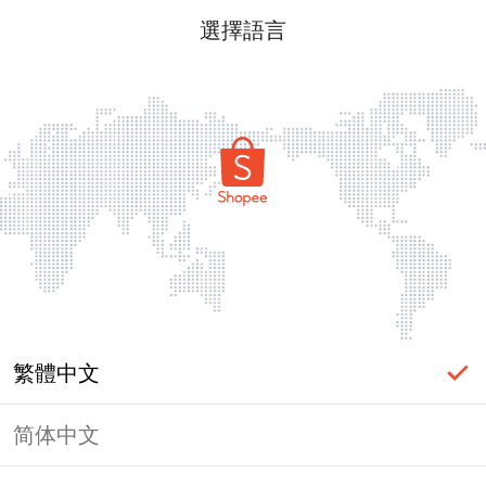
選擇語言
繁體中文
简体中文
頁面無法顯示