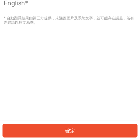
English*
發生錯誤！請登入並再試一次或回到主
頁。
* 自動翻譯結果由第三方提供，未涵蓋圖片及系統文字，並可能存在誤差，若有
差異請以原文為準。
登入
返回首頁
確定
ID: 52f8b17333-d0b4-4636-b504-f30b84ba3976