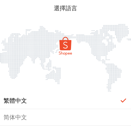
選擇語言
繁體中文
简体中文
頁面無法顯示