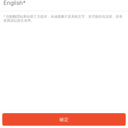
English*
發生錯誤！請登入並再試一次或回到主
頁。
* 自動翻譯結果由第三方提供，未涵蓋圖片及系統文字，並可能存在誤差，若有
差異請以原文為準。
登入
返回首頁
確定
ID: 892011d4624-e6e5-4bd1-81ac-1aabd739e806