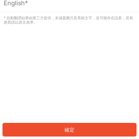
English*
發生錯誤！請登入並再試一次或回到主
頁。
* 自動翻譯結果由第三方提供，未涵蓋圖片及系統文字，並可能存在誤差，若有
差異請以原文為準。
登入
返回首頁
確定
ID: 2607abf6ca1-be78-4a29-8661-f7a1eb865fb4