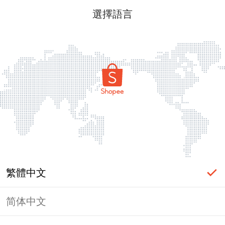
選擇語言
繁體中文
简体中文
頁面無法顯示