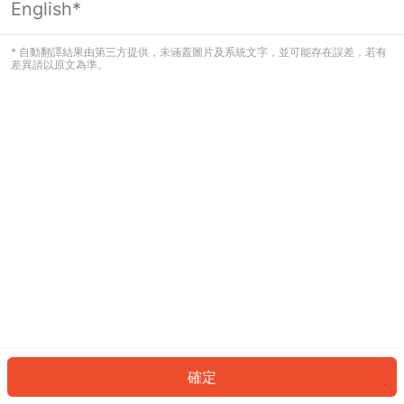
English*
發生錯誤！請登入並再試一次或回到主
頁。
* 自動翻譯結果由第三方提供，未涵蓋圖片及系統文字，並可能存在誤差，若有
差異請以原文為準。
登入
返回首頁
確定
ID: 89313fda3b-ff50-4ade-9163-ed423fc535f2