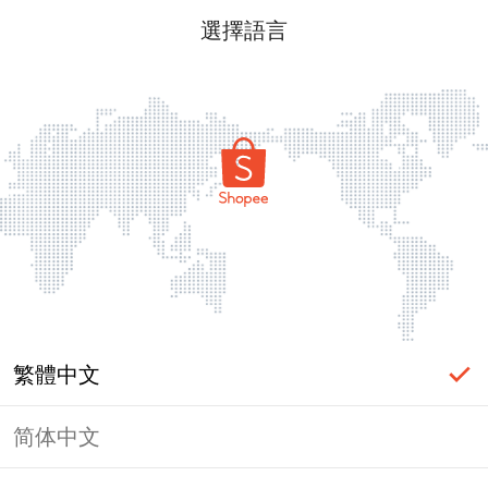
選擇語言
繁體中文
简体中文
頁面無法顯示