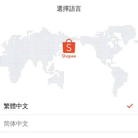
選擇語言
繁體中文
简体中文
頁面無法顯示