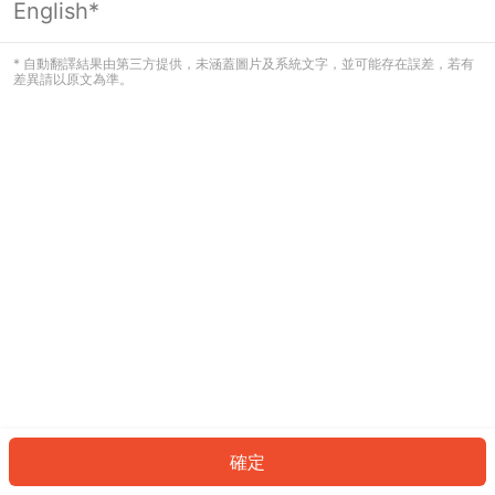
English*
發生錯誤！請登入並再試一次或回到主
頁。
* 自動翻譯結果由第三方提供，未涵蓋圖片及系統文字，並可能存在誤差，若有
差異請以原文為準。
登入
返回首頁
確定
ID: 116ddbeaced-cec6-487f-9ce3-6445a4e01312