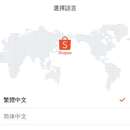
選擇語言
繁體中文
简体中文
頁面無法顯示