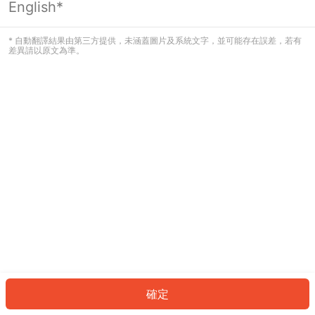
English*
發生錯誤！請登入並再試一次或回到主
頁。
* 自動翻譯結果由第三方提供，未涵蓋圖片及系統文字，並可能存在誤差，若有
差異請以原文為準。
登入
返回首頁
確定
ID: 2503e12b1-9955-43eb-b525-025e3cc44332