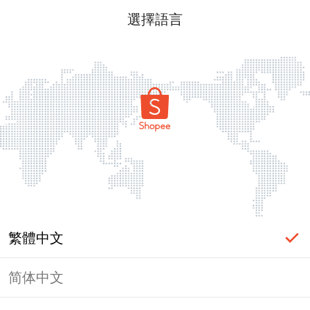
選擇語言
繁體中文
简体中文
頁面無法顯示