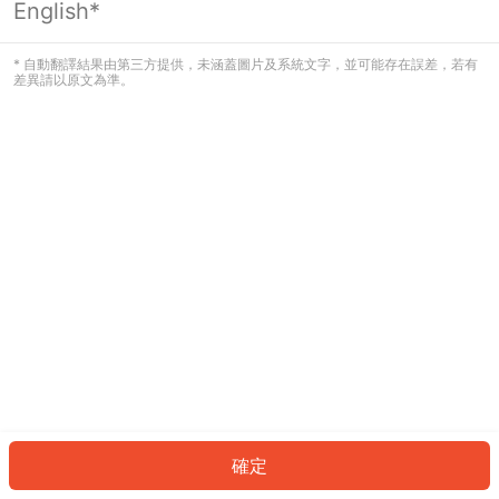
English*
發生錯誤！請登入並再試一次或回到主
頁。
* 自動翻譯結果由第三方提供，未涵蓋圖片及系統文字，並可能存在誤差，若有
差異請以原文為準。
登入
返回首頁
確定
ID: 571789bd4b2-67f2-4759-8f27-5a08e18755f6