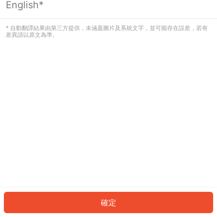
English*
發生錯誤！請登入並再試一次或回到主
頁。
* 自動翻譯結果由第三方提供，未涵蓋圖片及系統文字，並可能存在誤差，若有
差異請以原文為準。
登入
返回首頁
確定
ID: 483c926fd76-10dd-46ec-8fda-e276e162a8b4