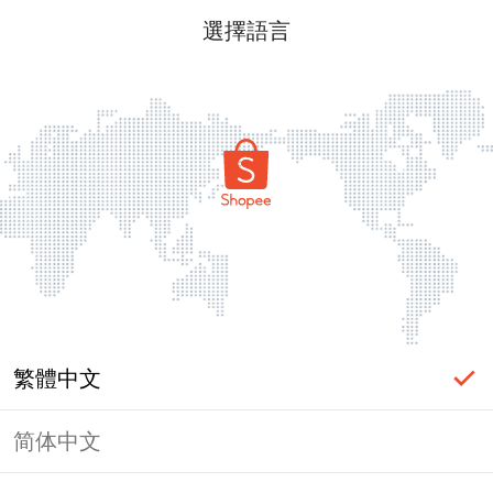
選擇語言
繁體中文
简体中文
頁面無法顯示