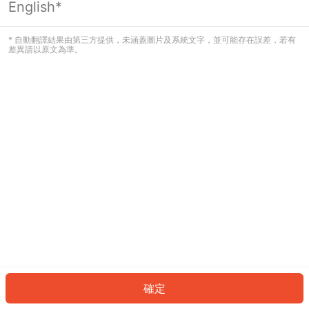
English*
發生錯誤！請登入並再試一次或回到主
頁。
* 自動翻譯結果由第三方提供，未涵蓋圖片及系統文字，並可能存在誤差，若有
差異請以原文為準。
登入
返回首頁
確定
ID: 68816980c42-193e-4344-9086-2c3a1f0ee704