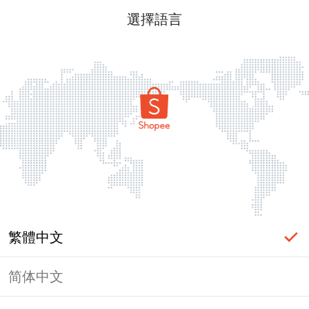
選擇語言
繁體中文
简体中文
頁面無法顯示