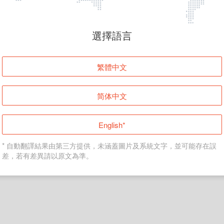
頁面無法顯示
選擇語言
發生錯誤！請登入並再試一次或回到主頁。
繁體中文
登入
简体中文
返回首頁
English*
* 自動翻譯結果由第三方提供，未涵蓋圖片及系統文字，並可能存在誤
差，若有差異請以原文為準。