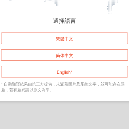
頁面無法顯示
選擇語言
發生錯誤！請登入並再試一次或回到主頁。
繁體中文
登入
简体中文
返回首頁
English*
* 自動翻譯結果由第三方提供，未涵蓋圖片及系統文字，並可能存在誤
差，若有差異請以原文為準。