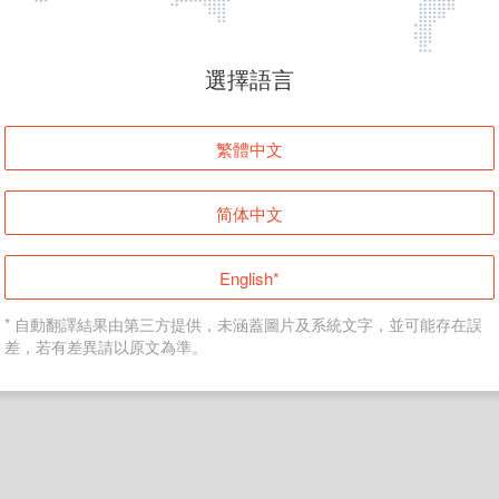
頁面無法顯示
選擇語言
發生錯誤！請登入並再試一次或回到主頁。
繁體中文
登入
简体中文
返回首頁
English*
* 自動翻譯結果由第三方提供，未涵蓋圖片及系統文字，並可能存在誤
差，若有差異請以原文為準。