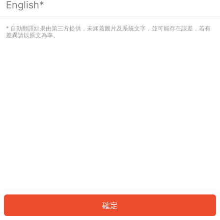
English*
發生錯誤！請登入並再試一次或回到主
頁。
* 自動翻譯結果由第三方提供，未涵蓋圖片及系統文字，並可能存在誤差，若有
差異請以原文為準。
登入
返回首頁
確定
ID: 245ca5f118a-47d7-453e-ad89-030804f01527