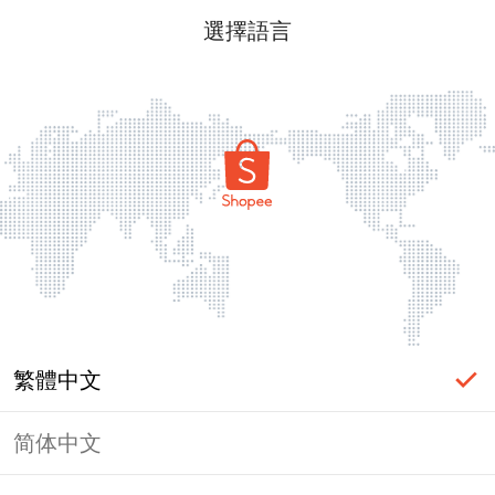
選擇語言
繁體中文
简体中文
頁面無法顯示