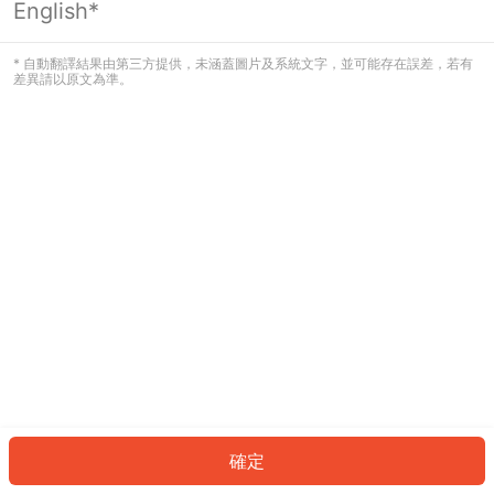
English*
發生錯誤！請登入並再試一次或回到主
頁。
* 自動翻譯結果由第三方提供，未涵蓋圖片及系統文字，並可能存在誤差，若有
差異請以原文為準。
登入
返回首頁
確定
ID: 59211204e64-f206-419c-9006-1f5d399c85a5