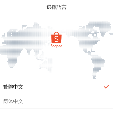
選擇語言
繁體中文
简体中文
頁面無法顯示