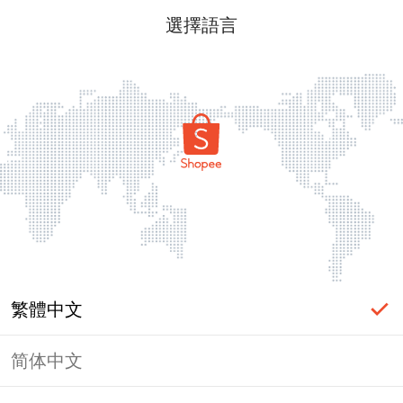
選擇語言
繁體中文
简体中文
頁面無法顯示