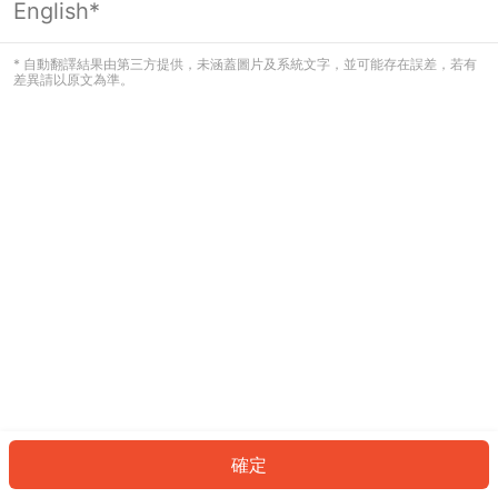
English*
發生錯誤！請登入並再試一次或回到主
頁。
* 自動翻譯結果由第三方提供，未涵蓋圖片及系統文字，並可能存在誤差，若有
差異請以原文為準。
登入
返回首頁
確定
ID: 970475a60b-d117-46be-b581-91130f71e7d4