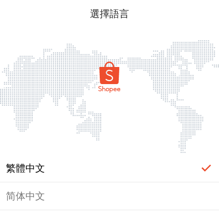
選擇語言
繁體中文
简体中文
頁面無法顯示