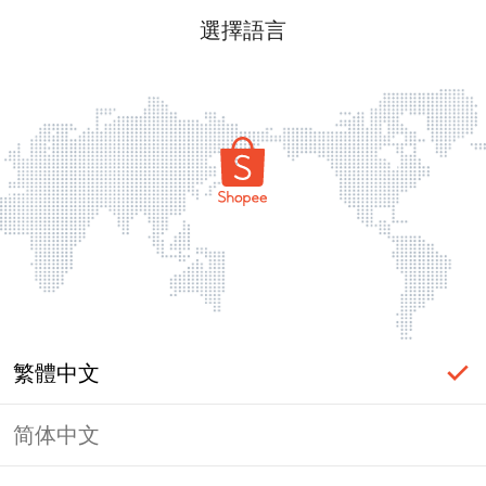
選擇語言
繁體中文
简体中文
頁面無法顯示