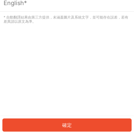
English*
發生錯誤！請登入並再試一次或回到主
頁。
* 自動翻譯結果由第三方提供，未涵蓋圖片及系統文字，並可能存在誤差，若有
差異請以原文為準。
登入
返回首頁
確定
ID: 495dcf36a6a-4794-4926-a3e9-60cc2a49fa0f