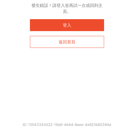
English*
發生錯誤！請登入並再試一次或回到主
頁。
* 自動翻譯結果由第三方提供，未涵蓋圖片及系統文字，並可能存在誤差，若有
差異請以原文為準。
登入
返回首頁
確定
ID: 15543344522-19a6-4b4d-8aee-4e923b62394e