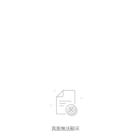
選擇語言
繁體中文
简体中文
頁面無法顯示