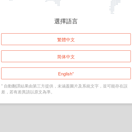
頁面無法顯示
選擇語言
發生錯誤！請登入並再試一次或回到主頁。
繁體中文
登入
简体中文
返回首頁
English*
* 自動翻譯結果由第三方提供，未涵蓋圖片及系統文字，並可能存在誤
差，若有差異請以原文為準。