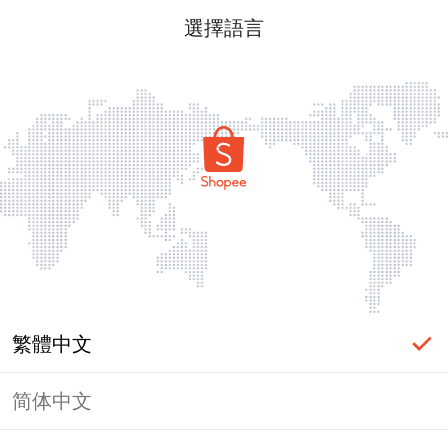
選擇語言
繁體中文
简体中文
頁面無法顯示