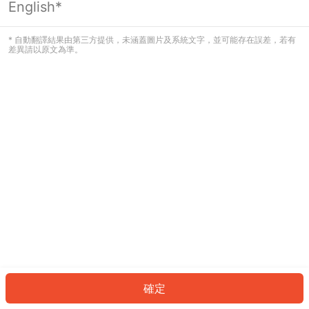
English*
發生錯誤！請登入並再試一次或回到主
頁。
* 自動翻譯結果由第三方提供，未涵蓋圖片及系統文字，並可能存在誤差，若有
差異請以原文為準。
登入
返回首頁
確定
ID: 96674026a82-2be7-4f98-939e-36eafad537b7