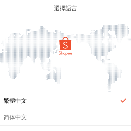
選擇語言
繁體中文
简体中文
頁面無法顯示