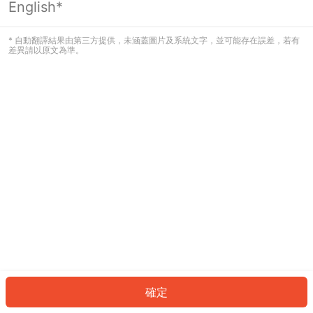
English*
發生錯誤！請登入並再試一次或回到主
頁。
* 自動翻譯結果由第三方提供，未涵蓋圖片及系統文字，並可能存在誤差，若有
差異請以原文為準。
登入
返回首頁
確定
ID: 5242ede8000-3bdb-453f-b392-7c12ebcd1915