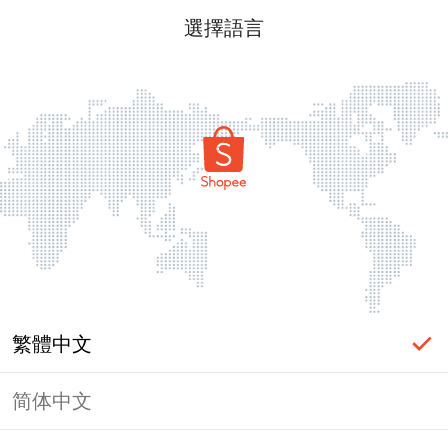
選擇語言
繁體中文
简体中文
頁面無法顯示