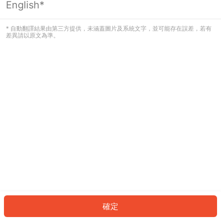
English*
發生錯誤！請登入並再試一次或回到主
頁。
* 自動翻譯結果由第三方提供，未涵蓋圖片及系統文字，並可能存在誤差，若有
差異請以原文為準。
登入
返回首頁
確定
ID: 416d618897c-8128-47c8-9de1-25d9e45bc268