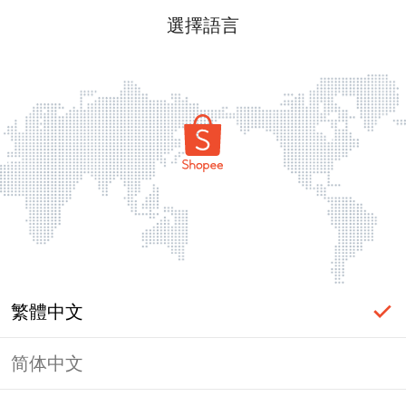
選擇語言
繁體中文
简体中文
頁面無法顯示