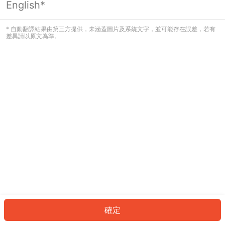
English*
發生錯誤！請登入並再試一次或回到主
頁。
* 自動翻譯結果由第三方提供，未涵蓋圖片及系統文字，並可能存在誤差，若有
差異請以原文為準。
登入
返回首頁
確定
ID: 938f7d4cbe-7e89-4b18-baae-9264da84f296