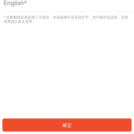
English*
發生錯誤！請登入並再試一次或回到主
頁。
* 自動翻譯結果由第三方提供，未涵蓋圖片及系統文字，並可能存在誤差，若有
差異請以原文為準。
登入
返回首頁
確定
ID: 7138001ce57-d6f8-4d83-bb43-014873eb315a