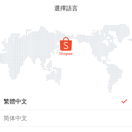
選擇語言
繁體中文
简体中文
頁面無法顯示