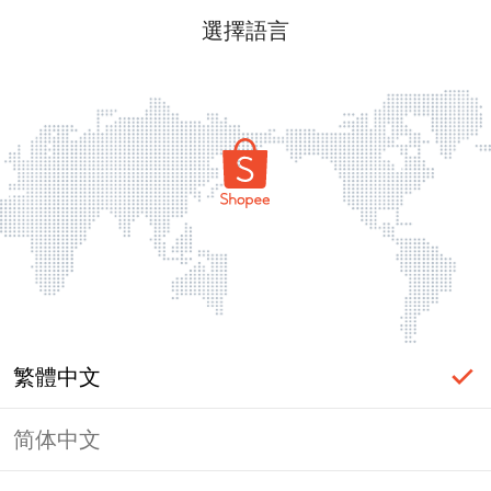
選擇語言
繁體中文
简体中文
頁面無法顯示