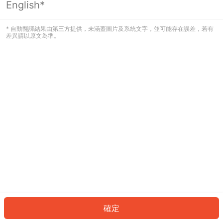
English*
發生錯誤！請登入並再試一次或回到主
頁。
* 自動翻譯結果由第三方提供，未涵蓋圖片及系統文字，並可能存在誤差，若有
差異請以原文為準。
登入
返回首頁
確定
ID: 8250ceb9698-27e2-43de-91ac-fe9f3fd4b4e5