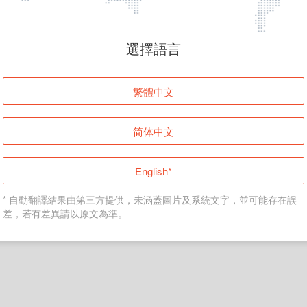
頁面無法顯示
選擇語言
發生錯誤！請登入並再試一次或回到主頁。
繁體中文
登入
简体中文
返回首頁
English*
* 自動翻譯結果由第三方提供，未涵蓋圖片及系統文字，並可能存在誤
差，若有差異請以原文為準。