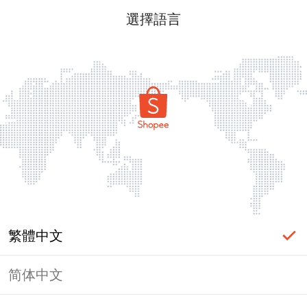
選擇語言
繁體中文
简体中文
頁面無法顯示