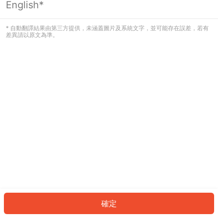
English*
發生錯誤！請登入並再試一次或回到主
頁。
* 自動翻譯結果由第三方提供，未涵蓋圖片及系統文字，並可能存在誤差，若有
差異請以原文為準。
登入
返回首頁
確定
ID: 23aaafe591-644f-4f77-9072-1e9b3d474754