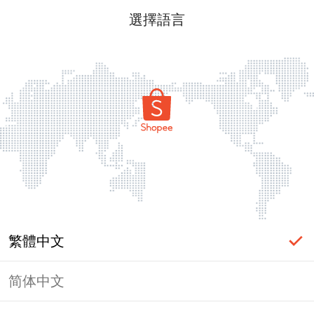
選擇語言
繁體中文
简体中文
頁面無法顯示