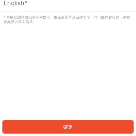
English*
發生錯誤！請登入並再試一次或回到主
頁。
* 自動翻譯結果由第三方提供，未涵蓋圖片及系統文字，並可能存在誤差，若有
差異請以原文為準。
登入
返回首頁
確定
ID: 369cd0008db-c053-44c2-8c7f-e6549259a6f9