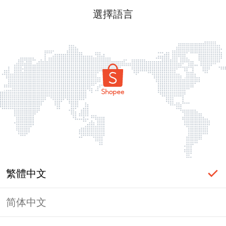
選擇語言
繁體中文
简体中文
頁面無法顯示