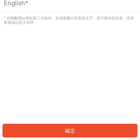
English*
發生錯誤！請登入並再試一次或回到主
頁。
* 自動翻譯結果由第三方提供，未涵蓋圖片及系統文字，並可能存在誤差，若有
差異請以原文為準。
登入
返回首頁
確定
ID: 33543b59b81-22c9-4045-8b33-ec8c242cb80c