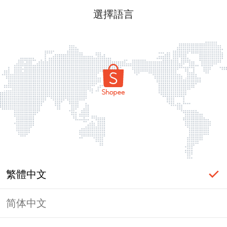
選擇語言
繁體中文
简体中文
頁面無法顯示