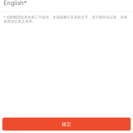
English*
發生錯誤！請登入並再試一次或回到主
頁。
* 自動翻譯結果由第三方提供，未涵蓋圖片及系統文字，並可能存在誤差，若有
差異請以原文為準。
登入
返回首頁
確定
ID: 6488d87be33-83e9-4a44-9083-3b3e954f854e