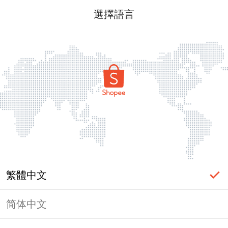
選擇語言
繁體中文
简体中文
頁面無法顯示