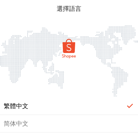
選擇語言
繁體中文
简体中文
頁面無法顯示