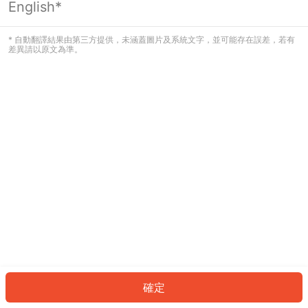
English*
發生錯誤！請登入並再試一次或回到主
頁。
* 自動翻譯結果由第三方提供，未涵蓋圖片及系統文字，並可能存在誤差，若有
差異請以原文為準。
登入
返回首頁
確定
ID: 6528ec3acc9-deb0-45ce-a1a9-1f57c274bff3