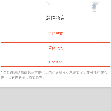
頁面無法顯示
選擇語言
發生錯誤！請登入並再試一次或回到主頁。
繁體中文
登入
简体中文
返回首頁
English*
* 自動翻譯結果由第三方提供，未涵蓋圖片及系統文字，並可能存在誤
差，若有差異請以原文為準。