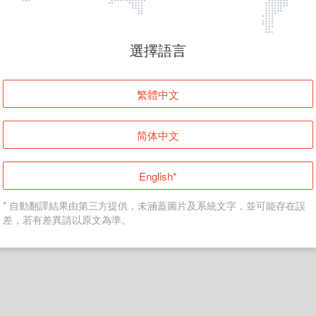
頁面無法顯示
選擇語言
發生錯誤！請登入並再試一次或回到主頁。
繁體中文
登入
简体中文
返回首頁
English*
* 自動翻譯結果由第三方提供，未涵蓋圖片及系統文字，並可能存在誤
差，若有差異請以原文為準。